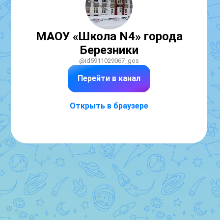
МАОУ «Школа N4» города
Березники
@id5911029067_gos
Перейти в канал
Открыть в браузере