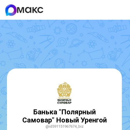
Банька "Полярный
Самовар" Новый Уренгой
@id591151967674_biz