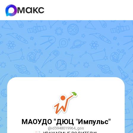
МАОУДО "ДЮЦ "Импульс"
@id5948019964_gos