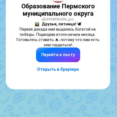
Образование Пермского
муниципального округа
@id5948066499_gos
Друзья, пятница!
 🕊️

Первая декада мая выдалась богатой на 
победы. Подводим итоги начала месяца. 
Готовьтесь ставить 🔥, потому что нам есть 
Перейти к посту
1. Триумф на «ДЕТальке» в Питере
 🌾🤖

В Санкт-Петербурге прошли соревнования 
по робототехнике «ДЕТалька» (тема года — 
Открыть в браузере
сельское хозяйство). Наши малыши и 
педагоги выступили грандиозно:

🥉 
«Мастерята» (Лобановский детский сад 
"Солнечный город") — 3 место за лучшее 
🥈 
Команда Фроловского детского сада 
"Галактика" — 2 место за оригинальную идею 
🥉 Команда Платошинского детского сада 