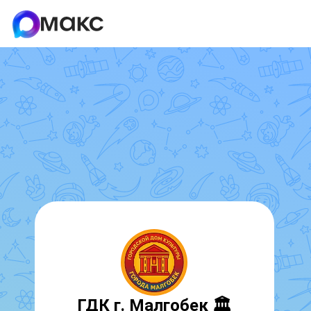
ГДК г. Малгобек 🏛️