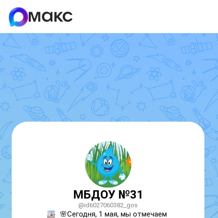
МБДОУ №31
@id6027060382_gos
🌸Сегодня, 1 мая, мы отмечаем 