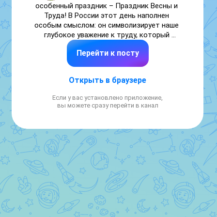
особенный праздник – Праздник Весны и 
Труда! В России этот день наполнен 
особым смыслом: он символизирует наше 
глубокое уважение к труду, который 
создает основу нашего общества. А ещё 
Перейти к посту
это прекрасный повод порадоваться 
приходу весны и её теплу!

Открыть в браузере
Мы поздравляем всех с Первомаем!  
Если у вас установлено приложение,
Желаем вам успехов в труде, весеннего 
вы можете сразу перейти в канал
настроения и крепкого здоровья!

С праздником Весны и Труда!🌸🌸🌸