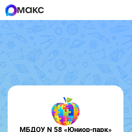
МБДОУ N 58 «Юниор-парк»