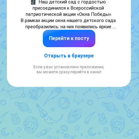
Наш детский сад с гордостью 
присоединился к Всероссийской 
патриотической акции «Окна Победы».

В рамках акции окна нашего детского сада 
преобразились: на них появились яркие 
георгиевские ленты, красные звёзды, голуби 
Перейти к посту
мира— каждый символ наполнен теплом, 
уважением и благодарностью.

Участие в акции «Окна Победы» — это не 
Открыть в браузере
просто украшение, а важный урок 
патриотизма для самых маленьких. Мы 
Если у вас установлено приложение,
рассказываем детям о значении Победы, о 
вы можете сразу перейти в канал
героизме советских солдат и о том, как 
важно беречь мир. Такие мероприятия 
помогают воспитывать в детях чувство 
гордости за свою страну и уважение к её 
истории. 

#ОкнаПобедыМБДОУдетский_сад_МаньковоБерезов