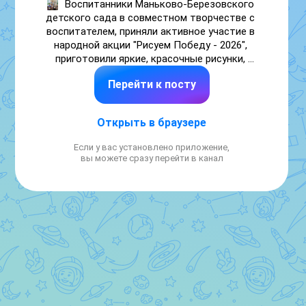
Воспитанники Маньково-Березовского 
детского сада в совместном творчестве с 
воспитателем, приняли активное участие в 
народной акции "Рисуем Победу - 2026", 
приготовили яркие, красочные рисунки, 
посвященные Великой Победе.  

Перейти к посту
Цель акции: формировать у воспитанников 
чувство патриотизма, воспитывать у 
подрастающего поколения понимания 
Открыть в браузере
исторической значимости Победы в 
Великой Отечественной войне 1941-1945 
Если у вас установлено приложение,
годов, чувства уважения к ветеранам 
вы можете сразу перейти в канал
Великой Отечественной войны и труженикам 
тыла.  

За участие в акции все воспитанники 
получили дипломы. Настоящий диплом 
подтверждает, что каждый ребёнок принял 
личное участие в народной акции «Рисуем 
Победу – 2026», посвященной славному 
ратному и гражданскому подвигу поколений 
победителей!

#МБДОУдетскийсадМаньковоБерезовскойРисуемПоб
  #9МаяРисуемПобеду