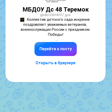
МБДОУ Дс 48 Теремок
@id6125018727_gos
Коллектив детского сада искренне 
поздравляет уважаемых ветеранов, 
военнослужащих России с праздником 
Победы!

Желаем добра, благополучия, крепкого 
Перейти к посту
здоровья, неиссякаемого оптимизма, 
благополучия, бодрости и счастья — Вам и 
Вашим близким!

Открыть в браузере
Наши дети и внуки будут помнить и чтить 
память о Вас, дорогие ветераны, и о Великой 
Отечественной войне. Ваши имена навеки 
вписаны в летопись наших сердец.

Низкий поклон Вам! С Днем Победы!