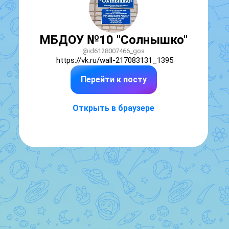
МБДОУ №10 "Солнышко"
@id6128007466_gos
https://vk.ru/wall-217083131_1395
Перейти к посту
Открыть в браузере