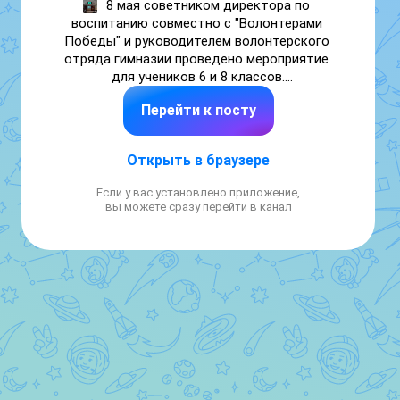
8 мая советником директора по 
воспитанию совместно с "Волонтерами 
Победы" и руководителем волонтерского 
отряда гимназии проведено мероприятие 
для учеников 6 и 8 классов.

Советник директора поговорила с детьми 
Перейти к посту
об опасностях, которые несет миру 
экстремизм и терроризм, о случаях и 
опасностях вербовки, а таже о 
Открыть в браузере
необходимости соблюдать меры 
безопасности в различных ситуациях и 
Если у вас установлено приложение,
уметь отличать правду от лжи.

вы можете сразу перейти в канал
Затем "Волонтеры Победы" провели 
интерактивное занятие "День Победы" с 
музыкальной викториной и трансляцией 
#ВолонтерыПобеды
#Навигаторыдетства
#навигаторыдетства61