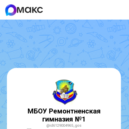
МБОУ Ремонтненская
гимназия №1
@id6129004965_gos