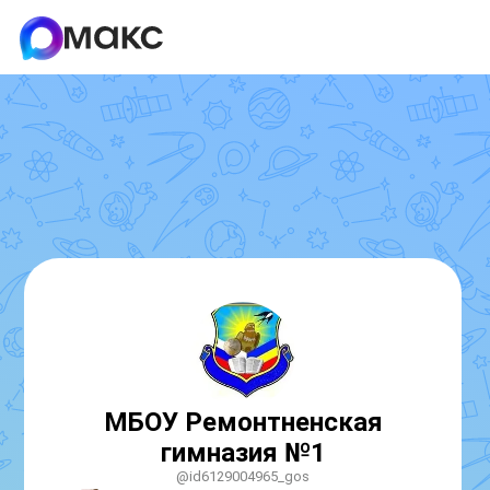
МБОУ Ремонтненская
гимназия №1
@id6129004965_gos