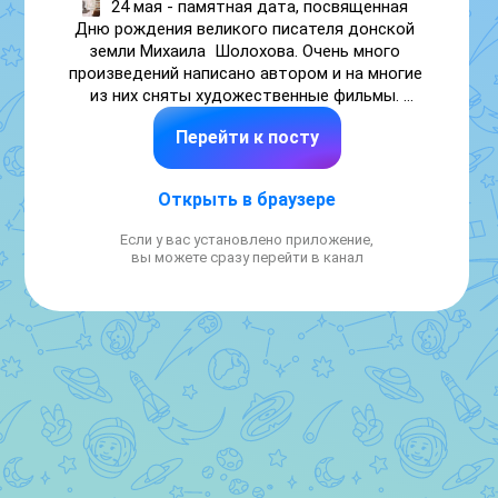
24 мая - памятная дата, посвященная 
Дню рождения великого писателя донской 
земли Михаила  Шолохова. Очень много 
произведений написано автором и на многие 
из них сняты художественные фильмы. 
Некоторые из них доступны для семейного 
Перейти к посту
просмотра по ссылкам. Это хороший повод 
провести в выходной день время всей 
семьей, желаю приятного просмотра:

Открыть в браузере
«Нахаленок» (1961) - 
https://ok.ru/video/2126103972539
Если у вас установлено приложение,
вы можете сразу перейти в канал
https://rutube.ru/video/8ecccb1d488a4e5b68b6eb4f03f35
r=plwd
https://rutube.ru/video/4d901c97f52df6cf2854d4df3d9d1
r=plwd
«Донская повесть» (1964)- 
https://vk.com/video-58264493_456240467
«Тихий Дон» (1958) - 
https://rutube.ru/metainfo/tv/3949/
#Минпросвещения #Росдетцентр 
#Навигаторыдетства 