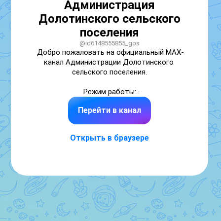
Администрация
Долотинского сельского
поселения
@id6148555855_gos
Добро пожаловать на официальный МАХ-
канал Администрации Долотинского 
сельского поселения.

Режим работы:

пн-пт – 08:00-16:27

Перейти в канал
перерыв – 12:00-13:15

Эл. почта – sp18193@donpac.ru

Открыть в браузере
Телефон – +7 (989) 624-78-46