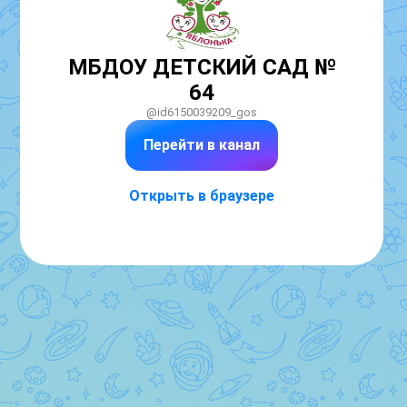
МБДОУ ДЕТСКИЙ САД №
64
@id6150039209_gos
Перейти в канал
Открыть в браузере