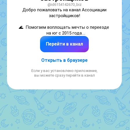
@id6154142670_biz
Добро пожаловать на канал Ассоциации 
застройщиков!

🌊  Помогаем воплощать мечты о переезде 
на юг с 2015 года.

Перейти в канал
🏗 Никаких комиссий. Нашу работу 
оплачивают застройщики, и это не влияет 
на стоимость квартир. 

Открыть в браузере
😎 Мы — ваши люди на юге, которым можно 
Если у вас установлено приложение,
доверять!

вы можете сразу перейти в канал
Наш сайт: www.ap-r.ru

Телефон отдела продаж: 8-800-550-23-93

Получить бесплатную консультацию: 
https://mrqz.me/nvrsk