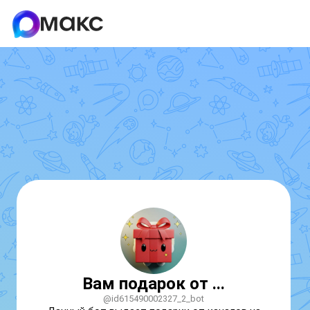
Вам подарок от ...
@id615490002327_2_bot