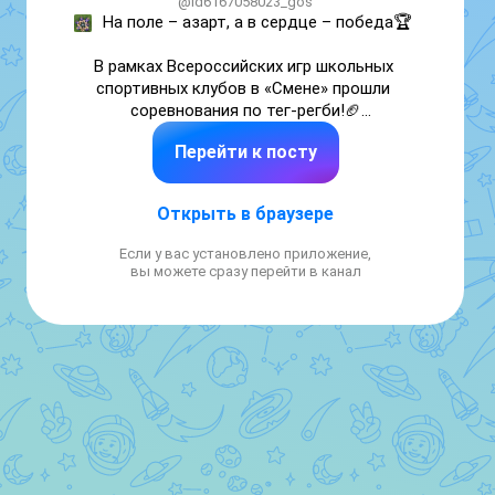
@id6167058023_gos
На поле – азарт, а в сердце – победа🏆 

В рамках Всероссийских игр школьных 
спортивных клубов в «Смене» прошли 
соревнования по тег-регби!🏈

Перейти к посту
🌍Юные спортсмены из разных уголков 
страны сошлись на поле в честной борьбе! 
Каждый матч стал настоящим испытанием 
Открыть в браузере
силы воли, сплоченности и спортивного 
мастерства!

Если у вас установлено приложение,
Самыми сильными в России стала команда 
вы можете сразу перейти в канал
наших девочек, ученицы школы 22!!! 

Имена победителей:🏆

🥇Иванкова Софья🥇

🥇Галайко Владислава🥇

🥇Потемкина Полина🥇

🥇Захарова Мария 🥇

🥇Самойлова Гаянэ🥇

🥇Евтодий Рада 🥇

Тренер команды: Петренко Александра 
Николаевна 🏆
