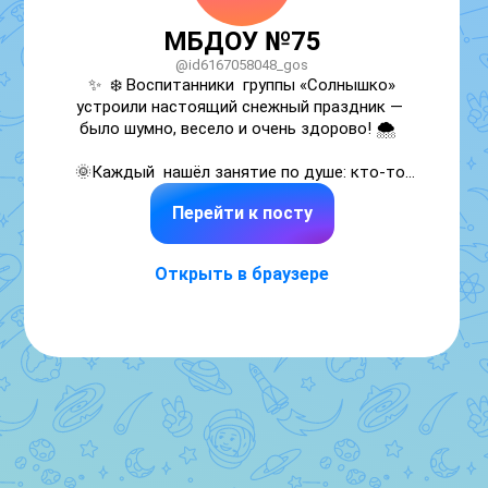
МБДОУ №75
@id6167058048_gos
✨  ❄️ Воспитанники  группы «Солнышко» 
устроили настоящий снежный праздник — 
было шумно, весело и очень здорово! 🌨️  

🌞Каждый  нашёл занятие по душе: кто-то 
лепил снеговика, кто-то играл в снежки, а 
Перейти к посту
кто-то просто радовался пушистым 
снежинкам! ☃️👶  

Открыть в браузере
🤗♥️🌨️Все получили огромный заряд 
бодрости, смеха и радости! ✨  ! 🌟