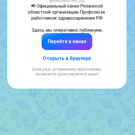
@id6228007942_biz
📢 Официальный канал Рязанской 
областной организации Профсоюза 
работников здравоохранения РФ

Здесь мы оперативно публикуем:

✅ Новости для работников отрасли 
Перейти в канал
здравоохранения Рязанской области.

✅ Оперативную информацию о трудовых 
правах, льготах и выплатах.

Открыть в браузере
✅ Анонсы профсоюзных мероприятий и 
конкурсов. 

Если у вас установлено приложение,
вы можете сразу перейти в канал
🤝 Будьте в курсе. Будьте с Профсоюзом.