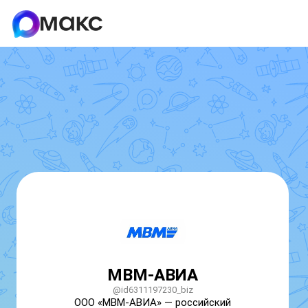
МВМ-АВИА
@id6311197230_biz
ООО «МВМ-АВИА» — российский 