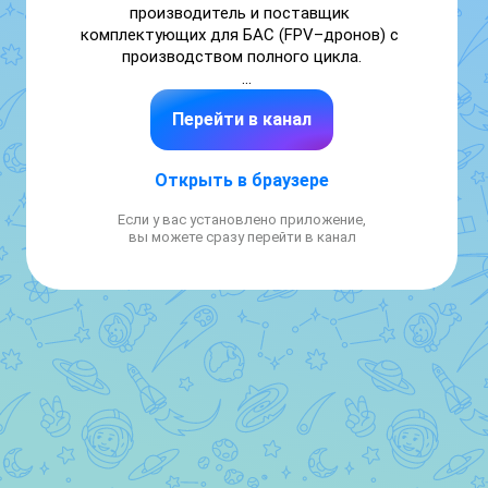
производитель и поставщик 
комплектующих для БАС (FPV–дронов) с 
производством полного цикла.

Для заказа и консультации напишите 
Перейти в канал
нашему менеджеру:

✉️ Email: shop@mvmavia.ru

🌐 Сайт: mvmavia.ru

Открыть в браузере
📞 +7 (927) 778-33-77

📞 +7 (927) 726-48-46
Если у вас установлено приложение,
вы можете сразу перейти в канал