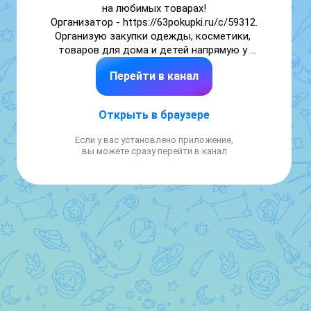
на любимых товарах!

Организатор - https://63pokupki.ru/c/59312.

Организую закупки одежды, косметики, 
товаров для дома и детей напрямую у 
оптовых поставщиков.

Перейти в канал
Вы получаете:

• оптовые цены без розничных наценок;

• Новинки и тренды сезона;

Открыть в браузере
• проверку качества перед отправкой

• удобную доставку;

Если у вас установлено приложение,
• чёткие сроки исполнения заказа;

вы можете сразу перейти в канал
• Помощь на каждом этапе.