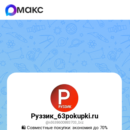
Руззик_63pokupki.ru
@id638600883703_biz
🛍 Совместные покупки: экономия до 70% 