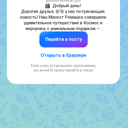
@id6409904408_gos
Добрый день! 

Дорогие друзья, 🌼🚀 у нас потрясающая 
новость! Наш Маскот Ромашка совершила 
удивительное путешествие в Космос и 
вернулась с уникальным подарком — 
космической зарядкой!

Перейти к посту
Не упустите возможность присоединиться 
к нам и зарядиться космической энергией!  
😍💖
Открыть в браузере
Если у вас установлено приложение,
вы можете сразу перейти в канал