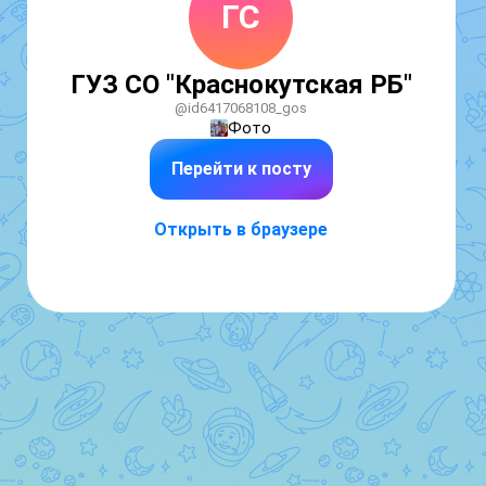
ГС
ГУЗ СО "Краснокутская РБ"
@id6417068108_gos
Фото
Перейти к посту
Открыть в браузере