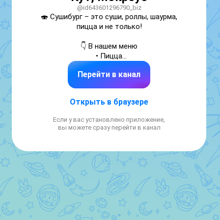
@id643601296790_biz
🍣 Сушибург – это суши, роллы, шаурма, 
пицца и не только!

👇 В нашем меню

• Пицца

• Роллы

Перейти в канал
• Сеты

• Десерты

• Супы

Открыть в браузере
• Салаты

• Стритфуд

Если у вас установлено приложение,
• Закуски

вы можете сразу перейти в канал
• Wok

• Напитки

📲Единый телефон доставки: +7 (927) 101-
97-93

Заказать легко:

✅ наш сайт https://сушибург.рф

✅ мобильное приложение 