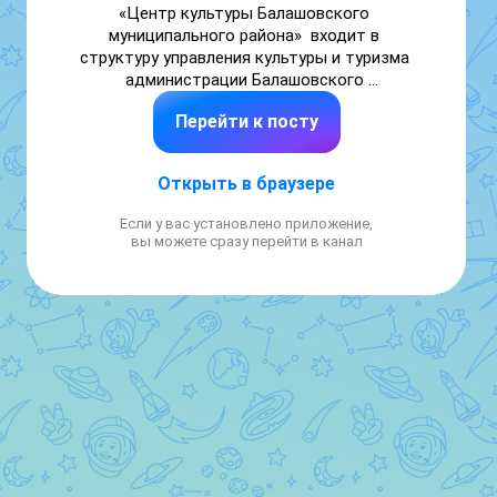
«Центр культуры Балашовского 
муниципального района»  входит в 
структуру управления культуры и туризма 
администрации Балашовского 
муниципального района и является базовым 
Перейти к посту
учреждением культуры Саратовской 
области для проведения областных 
фестивалей, смотров – конкурсов 
Открыть в браузере
Правобережной зоны, районных и городских 
культурно-досуговых мероприятий. 
Если у вас установлено приложение,
вы можете сразу перейти в канал