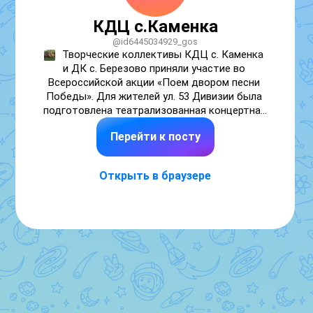
КДЦ с.Каменка
@id6445034929_gos
Творческие коллективы КДЦ с. Каменка 
и ДК с. Березово приняли участие во 
Всероссийской акции «Поем двором песни 
Победы». Для жителей ул. 53 Дивизии была 
подготовлена театрализованная концертная 
программа «Если смеется солдат, значит 
Перейти к посту
врагам не до смеха!», приуроченная 81-й 
годовщине Великой Победы. Песни, 
звучащие в этот вечер, создали 
Открыть в браузере
праздничное настроение и напомнили 
о концертах для солдат в годы Великой 
Отечественной войны.
Мероприятие стало 
как мост между поколениями, объединяя 
всех в едином порыве, ведь гости и жители 
двора вместе с участниками концерта пели 
такие песни как: «Катюша», «Темная ночь», 
«Синий платочек», «Смуглянка» и, конечно 
же, самую главную песню праздника «День 
Победы».
