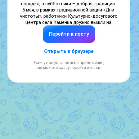
порядка, а субботники – добрая традиция. 
5 мая, в рамках традиционной акции «Дни 
чистоты», работники Культурно-досугового 
центра села Каменка дружно вышли на 
уборку прилегающей территории. 

Перейти к посту
Совместными усилиями за пару часов 
территория преобразилась и посвежела, 
Открыть в браузере
засияла чистотой.
Если у вас установлено приложение,
вы можете сразу перейти в канал