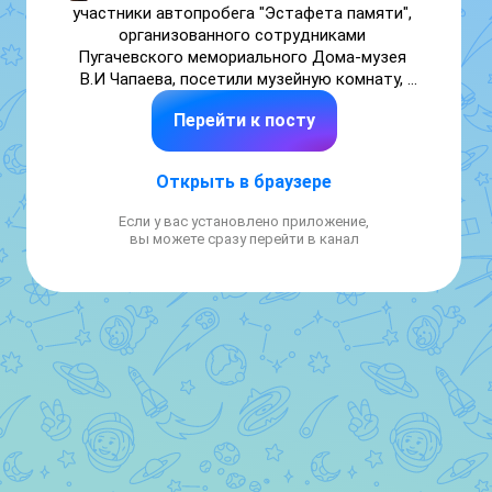
участники автопробега "Эстафета памяти", 
организованного сотрудниками 
Пугачевского мемориального Дома-музея 
В.И Чапаева, посетили музейную комнату, 
посвященную специальной военной 
Перейти к посту
операции. Специалисты КДЦ познакомили 
ребят с образцами беспилотных 
летательных аппаратов различного 
Открыть в браузере
целевого назначения, с отстреленными 
снарядами от крупнокалиберной 
Если у вас установлено приложение,
дальнобойной артиллерии и средств ПВО, а 
вы можете сразу перейти в канал
также снаряжением участников 
специальной военной операции.