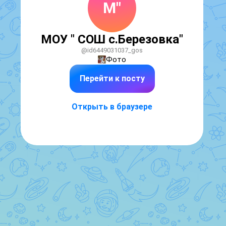
М"
МОУ " СОШ с.Березовка"
@id6449031037_gos
Фото
Перейти к посту
Открыть в браузере