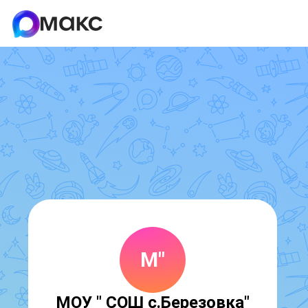
М"
МОУ " СОШ с.Березовка"