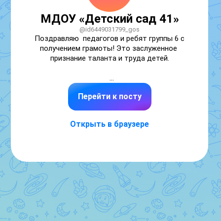
МДОУ «Детский сад 41»
@id6449031799_gos
Поздравляю  педагогов и ребят группы 6 с 
получением грамоты! Это заслуженное 
признание таланта и труда детей.

Получение грамоты за выступление в 
Перейти к посту
вокальном конкурсе — значимое 
достижение:

Открыть в браузере
подтверждает уровень исполнительского 
мастерства;

фиксирует успешное выступление перед 
профессиональным жюри;

становится первой ступенькой в творческой 
биографии;

мотивирует к дальнейшему развитию 
вокальных навыков. Ещё раз — искренние 
поздравления! Пусть эта грамота станет 
первой, но не последней в череде 