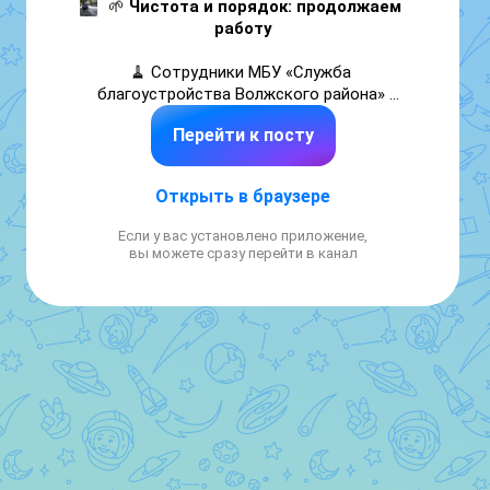
🌱 
Чистота и порядок: продолжаем 
работу
🧹 Сотрудники МБУ «Служба 
благоустройства Волжского района» 
ежедневно трудятся на объектах улично-
Перейти к посту
дорожной сети. 

📍 В течение суток мероприятия по уборке 
Открыть в браузере
проводились по улицам: 

Если у вас установлено приложение,
Большая Горная, Большая Затонская, 
вы можете сразу перейти в канал
Комсомольская, Московская, Мясницкая, 
Октябрьская, Первомайская, Усть-
Курдюмская.

Работы по благоустройству на территории 
нашего района продолжаются.