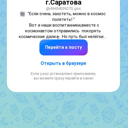
г.Саратова
@id6454036270_gos
"Если очень захотеть, можно в космос 
полететь! "

  Вот и наши воспитанники,вместе с 
космонавтом отправились  покорять 
космические дали🛸. Но путь был нелёгким, 
пришлось строить ракету🚀 и заправлять её  
Перейти к посту
топливом, облетать планеты 🌏🌕,  пройти 
через чёрную космическую дыру, собирать 
большие и малые звезды 🌟✨.

Открыть в браузере
Но  наши маленькие  "покорители"  
преодолели все преграды. В награду за  
Если у вас установлено приложение,
смелость и упорство космонавт угостил их 
вы можете сразу перейти в канал
самыми настоящими космическими 
лакомствами.