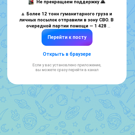
Не прекращаем поддержку 🙏
🔼 
Более 12 тонн гуманитарного груза и 
личных посылок отправили в зону СВО. В 
очередной партии помощи — 1 428 
отправлений. 
Большой груз собрали с 
Перейти к посту
помощью всех 18 муниципалитетов 
Сахалина и Курил.

В формировании и отправке партии 
Открыть в браузере
гуманитарной помощи приняли участие 
студенты Сахалинского института 
Если у вас установлено приложение,
железнодорожного транспорта, 
вы можете сразу перейти в канал
Сахалинского техникума сервиса, 
волонтеры регионального штаба 
#МЫВМЕСТЕ, 
актив «Молодой Гвардии 
Единой России»
, сотрудники 
Сахалинского молодежного ресурсного 
центра
, а также представители 
молодежных, общественных и 
добровольческих организаций.

🔼 Сахалинские военнослужащие получат:
