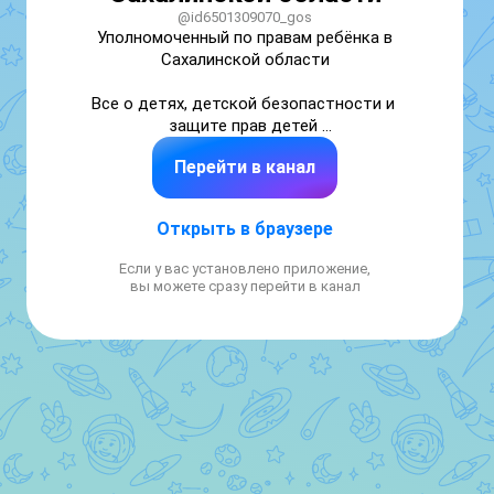
@id6501309070_gos
Уполномоченный по правам ребёнка в 
Сахалинской области

Все о детях, детской безопастности и 
защите прав детей 

Перейти в канал
Официальный сайт: 
https://deti.sakhalin.gov.ru/

Официальная страница ВК: 
Открыть в браузере
https://vk.com/id610115132

☎️ для записи на прием 240436, 240434
Если у вас установлено приложение,
вы можете сразу перейти в канал