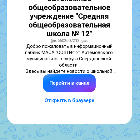
общеобразовательное
учреждение "Средняя
общеобразовательная
школа № 12"
@id6602007212_gos
Добро пожаловать в информационный 
паблик МАОУ "СОШ №12" Артемовского 
муниципального округа Свердловской 
области. 

Здесь вы найдете новости о школьной 
жизни, о мероприятиях, которые 
Перейти в канал
проводились и планируют проводится.
Открыть в браузере