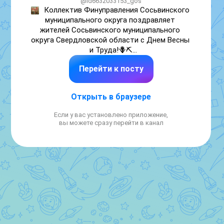
@id6632033153_gos
Коллектив Финуправления Сосьвинского 
муниципального округа поздравляет 
жителей Сосьвинского муниципального 
округа Свердловской области с Днем Весны 
и Труда!🪻⛏️

Перейти к посту
Желаем вам профессиональных успехов, 
энергии для реализации самых смелых 
проектов и стабильности, которая 
Открыть в браузере
позволяет смотреть в будущее с 
уверенностью. Пусть в ваших сердцах 
Если у вас установлено приложение,
всегда цвет весна, а в домах царят уют, 
вы можете сразу перейти в канал
достаток и взаимопонимание.

С праздником!🌸

#1Мая #СДнемВесныИТруда 
#ФинуправлениеСосьвинскогомуниципальногоокруга