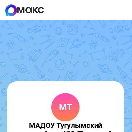
МТ
МАДОУ Тугулымский