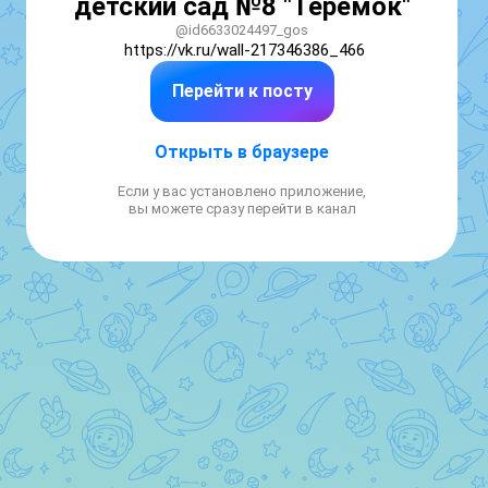
детский сад №8 "Теремок"
@id6633024497_gos
https://vk.ru/wall-217346386_466
Перейти к посту
Открыть в браузере
Если у вас установлено приложение,
вы можете сразу перейти в канал