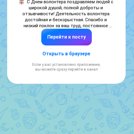
С Днем волонтера поздравляем людей с 
широкой душой, полной доброты и 
отзывчивости! Деятельность волонтера 
достойная и бескорыстная. Спасибо и 
низкий поклон за ваш труд, постоянное 
желание помочь нуждающимся! Желаем, 
Перейти к посту
чтоб за ваши чистые сердца вы получили 
много подарков судьбы в виде здоровья, 
счастья, любви и долголетия. С уважением 
Открыть в браузере
Азанковская сельская администрация.
Если у вас установлено приложение,
вы можете сразу перейти в канал