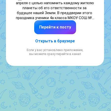
апреля с целью напомнить каждому жителю 
планеты об его ответственности за 
будущее нашей Земли. В преддверии этого 
праздника ученики 4а класса МКОУ СОШ №2 
организовали ряд интересных мероприятий:

Перейти к посту
🍃 Общественный субботник— ребята 
провели уборку школьной территории, 
Открыть в браузере
собрав сухие листья, мусор и ветки. Это 
помогло сделать нашу школу чище и 
Если у вас установлено приложение,
красивее.

вы можете сразу перейти в канал
🍃Викторина «Земля — наш общий дом» — 
Коптева Дарья и Дмитриева Злата 
подготовили для одноклассников 
занимательные вопросы и загадки, 
связанные с природой и экологией.

🍃Выставка рисунков на тему «Берегите 
планету» — ученики создали яркие и 
выразительные работы, в которых 
отразили актуальные экологические 