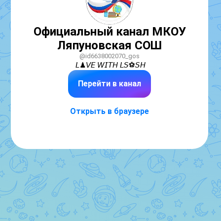
Официальный канал МКОУ
Ляпуновская СОШ
@id6638002070_gos
𝘓♟𝘝𝘌 𝘞𝘐𝘛𝘏 𝘓𝘚⚽️𝘚𝘏
Перейти в канал
Открыть в браузере