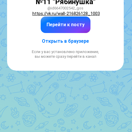
№11 "Рябинушка"
@id6647002542_gos
https://vk.ru/wall-216826128_1003
Перейти к посту
Открыть в браузере
Если у вас установлено приложение,
вы можете сразу перейти в канал