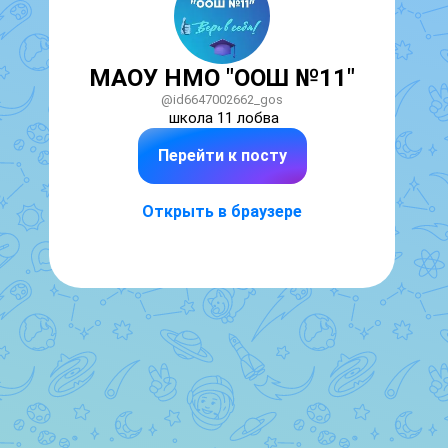
МАОУ НМО "ООШ №11"
@id6647002662_gos
школа 11 лобва
Перейти к посту
Открыть в браузере