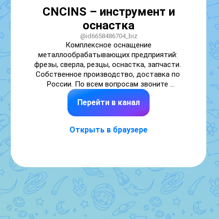
CNCINS – инструмент и
оснастка
@id6658486704_biz
Комплексное оснащение 
металлообрабатывающих предприятий: 
фрезы, сверла, резцы, оснастка, запчасти. 
Собственное производство, доставка по 
России. По всем вопросам звоните 
88005502196

Перейти в канал
Ссылка на наш чат 
https://max.ru/id6658486704_bot
Открыть в браузере