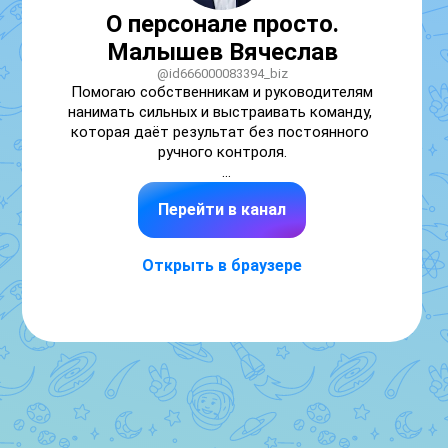
О персонале просто.
Малышев Вячеслав
@id666000083394_biz
Помогаю собственникам и руководителям 
нанимать сильных и выстраивать команду, 
которая даёт результат без постоянного 
ручного контроля.

Разбираю реальные ситуации: как понять, 
Перейти в канал
кто перед вами, ещё на собеседовании, кого 
развивать, как распределять 
ответственность и перестать зависеть от 
Открыть в браузере
«звёзд».

30+ лет практики.

Начните с закрепа: https://web.max.ru/-712911

Связаться со мной: https://web.max.ru/