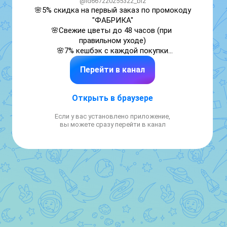
@id667220255322_biz
🌸5% скидка на первый заказ по промокоду 
"ФАБРИКА"

🌸Свежие цветы до 48 часов (при 
правильном уходе)

🌸7% кешбэк с каждой покупки

🌸Бесплатные бонусы — открытка, 
Перейти в канал
инструкция и средство для продления 
жизни цветов.

Открыть в браузере
Пишите для заказа: vk.cc/cVBI2m
Если у вас установлено приложение,
вы можете сразу перейти в канал