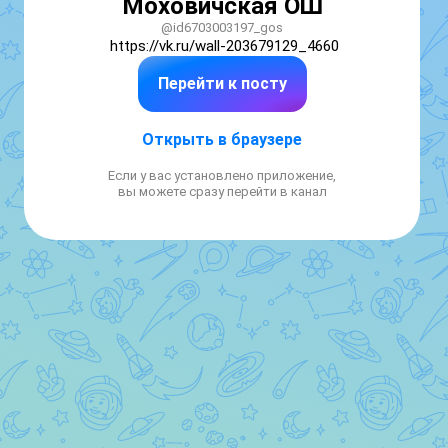
Моховичская ОШ
@id6703003197_gos
https://vk.ru/wall-203679129_4660
Перейти к посту
Открыть в браузере
Если у вас установлено приложение,
вы можете сразу перейти в канал