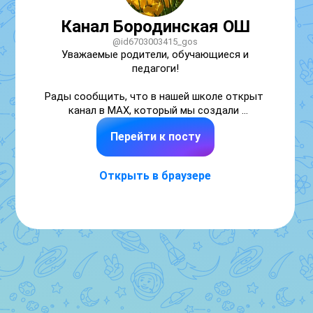
Канал Бородинская ОШ
@id6703003415_gos
Уважаемые родители, обучающиеся и 
педагоги!

Рады сообщить, что в нашей школе открыт 
канал в MAX, который мы создали 
специально для Вас. Здесь вы можете 
Перейти к посту
следить за новостями из школьной жизни, 
за достижениями наших учеников и 
преподавателей, а также увидеть яркие 
Открыть в браузере
фотографии мероприятий и повседневных 
моментов учебного процесса.

Приглашаем Вас активно подписываться и 
регулярно посещать наш канал,