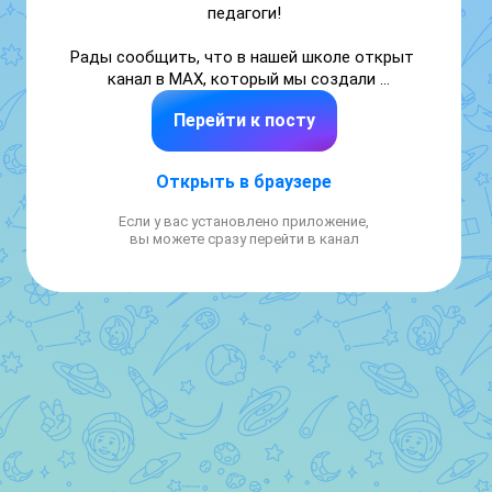
педагоги!

Рады сообщить, что в нашей школе открыт 
канал в MAX, который мы создали 
специально для Вас. Здесь вы можете 
Перейти к посту
следить за новостями из школьной жизни, 
за достижениями наших учеников и 
преподавателей, а также увидеть яркие 
Открыть в браузере
фотографии мероприятий и повседневных 
моментов учебного процесса.

Если у вас установлено приложение,
вы можете сразу перейти в канал
Приглашаем Вас активно подписываться и 
регулярно посещать наш канал,